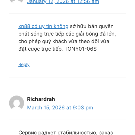
January 12, 2026 at 12:56 am
xn88 có uy tín không
sở hữu bản quyền
phát sóng trực tiếp các giải bóng đá lớn,
cho phép quý khách vừa theo dõi vừa
đặt cược trực tiếp. TONY01-06S
Reply
Richardrah
March 15, 2026 at 9:03 pm
Сервис радует стабильностью, заказ