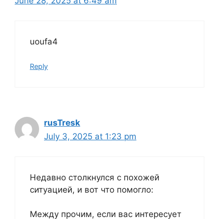
June 28, 2025 at 6:49 am
uoufa4
Reply
rusTresk
July 3, 2025 at 1:23 pm
Недавно столкнулся с похожей
ситуацией, и вот что помогло:
Между прочим, если вас интересует