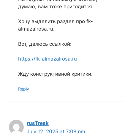
думаю, вам тоже пригодится:
Хочу выделить раздел про fk-
almazalrosa.ru.
Вот, делюсь ссылкой:
https://fk-almazalrosa.ru
Жду конструктивной критики.
Reply
rusTresk
July 12, 2025 at 7:08 pm