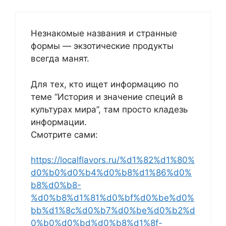
Незнакомые названия и странные
формы — экзотические продукты
всегда манят.
Для тех, кто ищет информацию по
теме “История и значение специй в
культурах мира”, там просто кладезь
информации.
Смотрите сами:
https://localflavors.ru/%d1%82%d1%80%
d0%b0%d0%b4%d0%b8%d1%86%d0%
b8%d0%b8-
%d0%b8%d1%81%d0%bf%d0%be%d0%
bb%d1%8c%d0%b7%d0%be%d0%b2%d
0%b0%d0%bd%d0%b8%d1%8f-