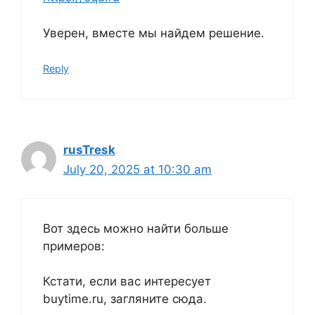
Уверен, вместе мы найдем решение.
Reply
rusTresk
July 20, 2025 at 10:30 am
Вот здесь можно найти больше
примеров:
Кстати, если вас интересует
buytime.ru, загляните сюда.