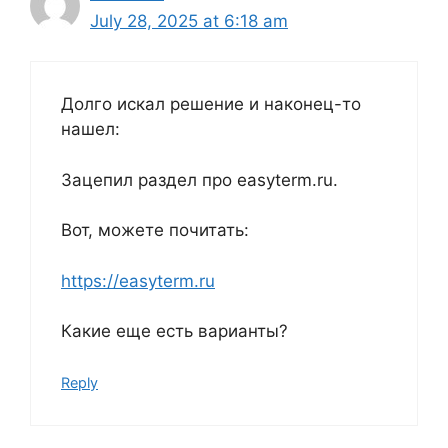
July 28, 2025 at 6:18 am
Долго искал решение и наконец-то
нашел:
Зацепил раздел про easyterm.ru.
Вот, можете почитать:
https://easyterm.ru
Какие еще есть варианты?
Reply