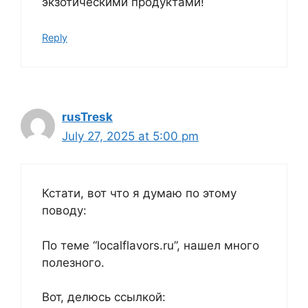
экзотическими продуктами!
Reply
rusTresk
July 27, 2025 at 5:00 pm
Кстати, вот что я думаю по этому
поводу:
По теме “localflavors.ru”, нашел много
полезного.
Вот, делюсь ссылкой: